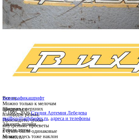
Все ок.
типографика
шрифт
Можно только к мелочам
Ширина у верхних
придраться.
© 1995–2026
Студия Артемия Лебедева
площадок разная.
mailbox@artlebedev.ru
,
адреса и телефоны
Проследите, чтобы
Заказать дизайн...
внутренние просветы
Разная длина.
в букве были одинаковые
Может, здесь тоже наклон
по массе.