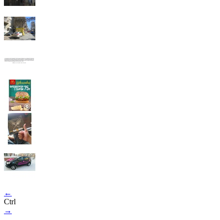
←
Ctrl
→