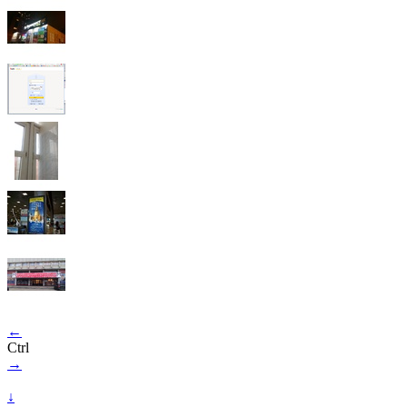
←
Ctrl
→
↓