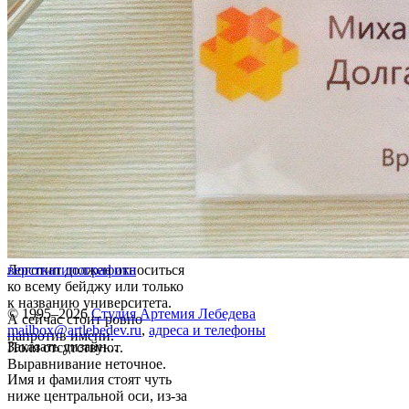
Логотип должен относиться
верстка
типографика
ко всему бейджу или только
к названию университета.
© 1995–2026
Студия Артемия Лебедева
А сейчас стоит ровно
mailbox@artlebedev.ru
,
адреса и телефоны
напротив имени.
Заказать дизайн...
Поля отсутствуют.
Выравнивание неточное.
Имя и фамилия стоят чуть
ниже центральной оси, из-за