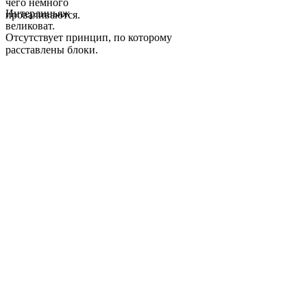
чего немного
Интерлиньяж
проваливаются.
великоват.
Отсутствует принцип, по которому
расставлены блоки.