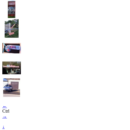
←
Ctrl
→
↓