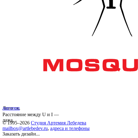
Лого ок.
логотип
Расстояние между U и I —
лажа.
© 1995–2026
Студия Артемия Лебедева
mailbox@artlebedev.ru
,
адреса и телефоны
Заказать дизайн...