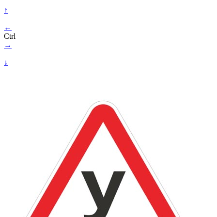
↑
←
Ctrl
→
↓