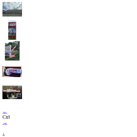
←
Ctrl
→
↓