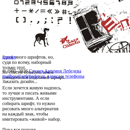
Здесь много шрифтов, но,
шрифт
судя по всему, наборный
только этот.
© 1995–2026
Студия Артемия Лебедева
Не совсем понятно, зачем
mailbox@artlebedev.ru
,
адреса и телефоны
понадобился подобный шрифт.
Заказать дизайн...
Если хочется живую надпись,
то лучше и писать живыми
инструментами. А если
собирать шрифт, то нужно
рисовать много альтернатив
на каждый знак, чтобы
имитировать «живой» набор.
Пока все похоже