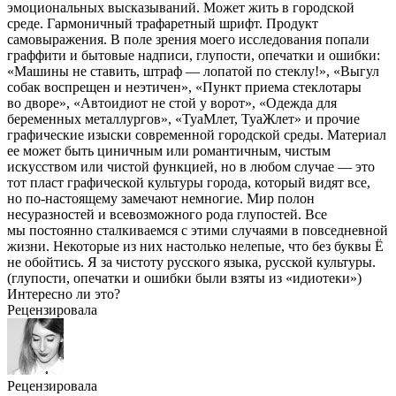
эмоциональных высказываний. Может жить в городской
среде. Гармоничный трафаретный шрифт. Продукт
самовыражения. В поле зрения моего исследования попали
граффити и бытовые надписи, глупости, опечатки и ошибки:
«Машины не ставить, штраф — лопатой по стеклу!», «Выгул
собак воспрещен и неэтичен», «Пункт приема стеклотары
во дворе», «Автоидиот не стой у ворот», «Одежда для
беременных металлургов», «ТуаМлет, ТуаЖлет» и прочие
графические изыски современной городской среды. Материал
ее может быть циничным или романтичным, чистым
искусством или чистой функцией, но в любом случае — это
тот пласт графической культуры города, который видят все,
но по-настоящему замечают немногие. Мир полон
несуразностей и всевозможного рода глупостей. Все
мы постоянно сталкиваемся с этими случаями в повседневной
жизни. Некоторые из них настолько нелепые, что без буквы Ё
не обойтись. Я за чистоту русского языка, русской культуры.
(глупости, опечатки и ошибки были взяты из «идиотеки»)
Интересно ли это?
Рецензировала
Рецензировала