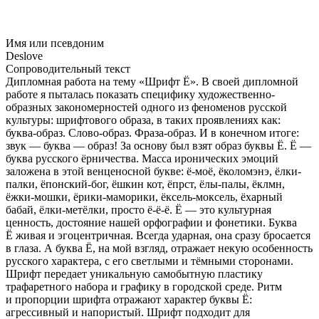
Имя или псевдоним
Deslove
Сопроводительный текст
Дипломная работа на тему «Шрифт Ё». В своей дипломной
работе я пыталась показать специфику художественно-
образных закономерностей одного из феноменов русской
культуры: шрифтового образа, в таких проявлениях как:
буква-образ. Слово-образ. Фраза-образ. И в конечном итоге:
звук — буква — образ! За основу был взят образ буквы Ё. Ё —
буква русского ёрничества. Масса иронических эмоций
заложена в этой венценосной букве: ё-моё, ёколомэнэ, ёлки-
палки, ёпонский-бог, ёшкин кот, ёпрст, ёлы-палы, ёклмн,
ёжки-мошки, ёрики-маморики, ёксель-моксель, ёхарный
бабай, ёлки-метёлки, просто ё-ё-ё. Ё — это культурная
ценность, достояние нашей орфографии и фонетики. Буква
Ё живая и эгоцентричная. Всегда ударная, она сразу бросается
в глаза. А буква Ё, на мой взгляд, отражает некую особенность
русского характера, с его светлыми и тёмными сторонами.
Шрифт передает уникальную самобытную пластику
трафаретного набора и графику в городской среде. Ритм
и пропорции шрифта отражают характер буквы Ё:
агрессивный и напористый. Шрифт подходит для