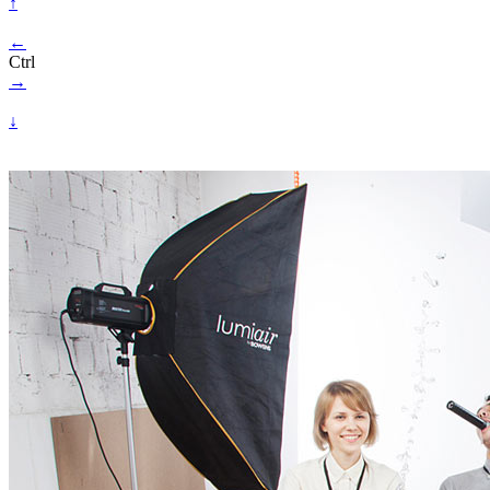
↑
←
Ctrl
→
↓