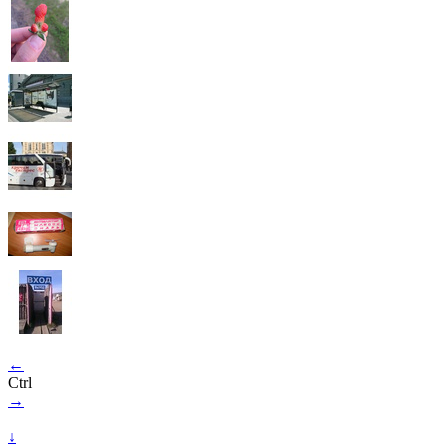
←
Ctrl
→
↓