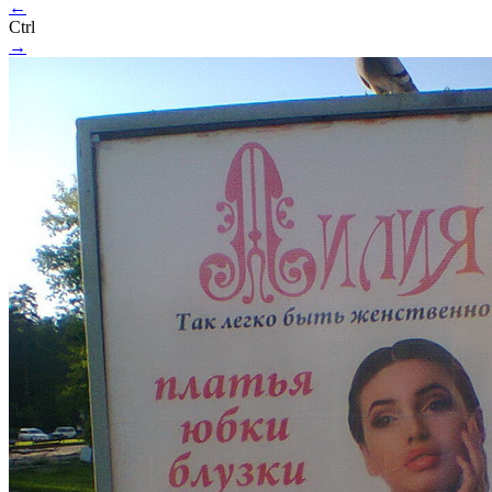
←
Ctrl
→