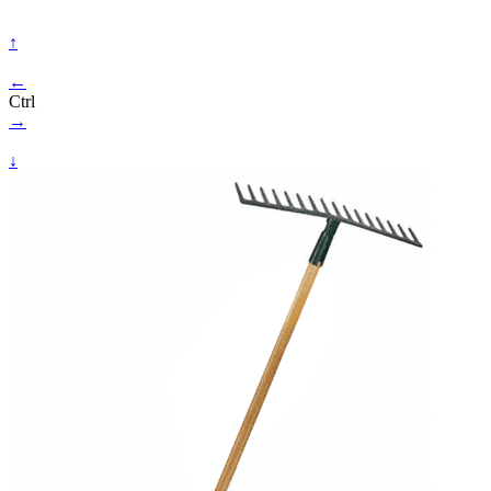
↑
←
Ctrl
→
↓