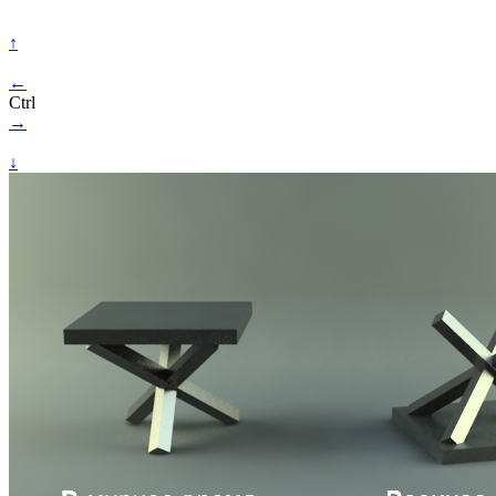
↑
←
Ctrl
→
↓