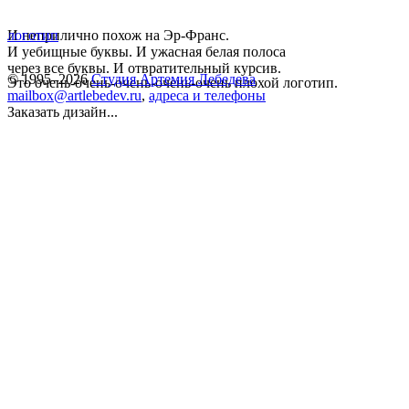
И неприлично похож на Эр-Франс.
логотип
И уебищные буквы. И ужасная белая полоса
через все буквы. И отвратительный курсив.
© 1995–2026
Студия Артемия Лебедева
Это очень-очень-очень-очень-очень плохой логотип.
mailbox@artlebedev.ru
,
адреса и телефоны
Заказать дизайн...