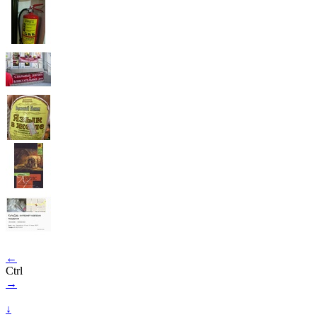
←
Ctrl
→
↓