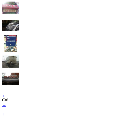
←
Ctrl
→
↓