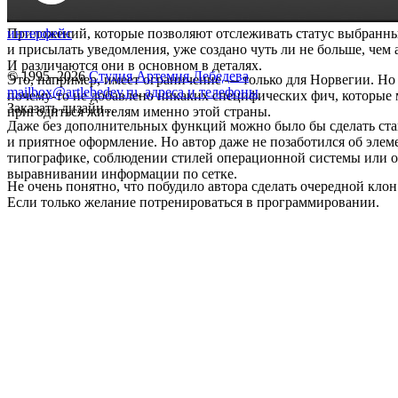
Приложений, которые позволяют отслеживать статус выбранн
интерфейс
и присылать уведомления, уже создано чуть ли не больше, чем 
И различаются они в основном в деталях.
© 1995–2026
Студия Артемия Лебедева
Это, например, имеет ограничение — только для Норвегии. Но
mailbox@artlebedev.ru
,
адреса и телефоны
почему-то не добавлено никаких специфических фич, которые
Заказать дизайн...
пригодиться жителям именно этой страны.
Даже без дополнительных функций можно было бы сделать ста
и приятное оформление. Но автор даже не позаботился об эле
типографике, соблюдении стилей операционной системы или 
выравнивании информации по сетке.
Не очень понятно, что побудило автора сделать очередной клон
Если только желание потренироваться в программировании.