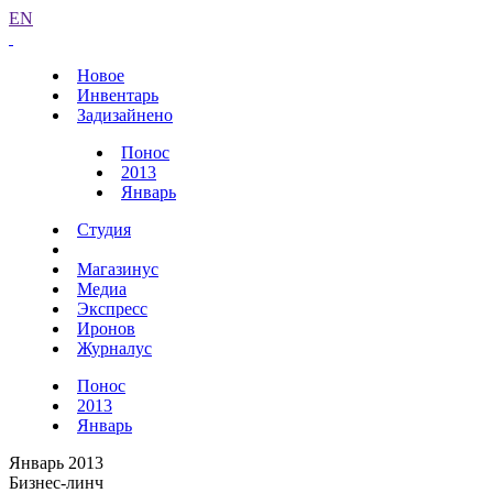
EN
Новое
Инвентарь
Задизайнено
Понос
2013
Январь
Студия
Магазинус
Медиа
Экспресс
Иронов
Журналус
Понос
2013
Январь
Январь 2013
Бизнес-линч