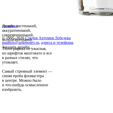
Дизайн чистенький,
упаковка
аккуратненький,
современненький,
© 1995–2026
Студия Артемия Лебедева
молодежненький.
mailbox@artlebedev.ru
,
адреса и телефоны
Заказать дизайн...
Типографика не ужасная,
но шрифтов многовато и все
в разных стилях, что
утомляет.
Самый стремный элемент —
синяя проба фломастера
в центре. Можно было
и что-нибудь осмысленное
изобразить.