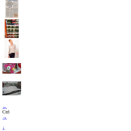
←
Ctrl
→
↓