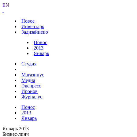
EN
Новое
Инвентарь
Задизайнено
Понос
2013
Январь
Студия
Магазинус
Медиа
Экспресс
Иронов
Журналус
Понос
2013
Январь
Январь 2013
Бизнес-линч