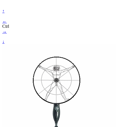
↑
←
Ctrl
→
↓