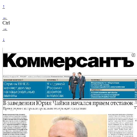
↑
←
Ctrl
→
↓