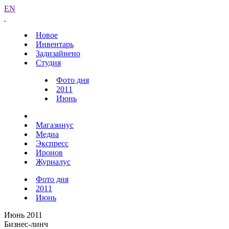
EN
Новое
Инвентарь
Задизайнено
Студия
Фото дня
2011
Июнь
Магазинус
Медиа
Экспресс
Иронов
Журналус
Фото дня
2011
Июнь
Июнь 2011
Бизнес-линч