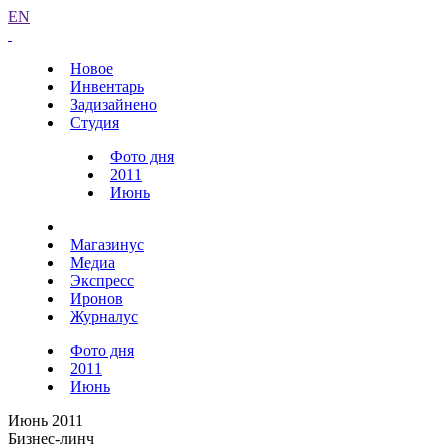
EN
Новое
Инвентарь
Задизайнено
Студия
Фото дня
2011
Июнь
Магазинус
Медиа
Экспресс
Иронов
Журналус
Фото дня
2011
Июнь
Июнь 2011
Бизнес-линч