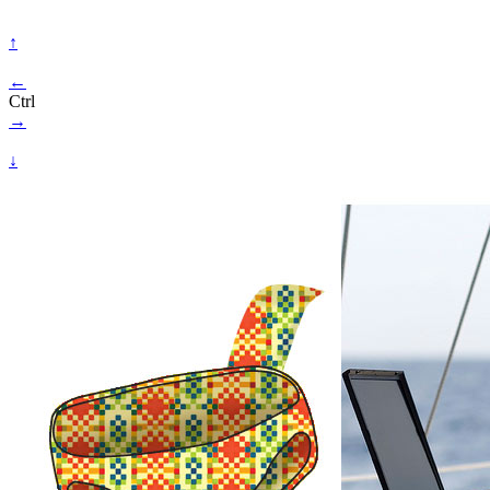
↑
←
Ctrl
→
↓