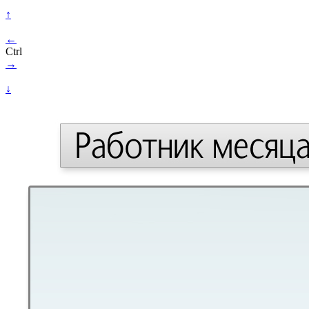
↑
←
Ctrl
→
↓