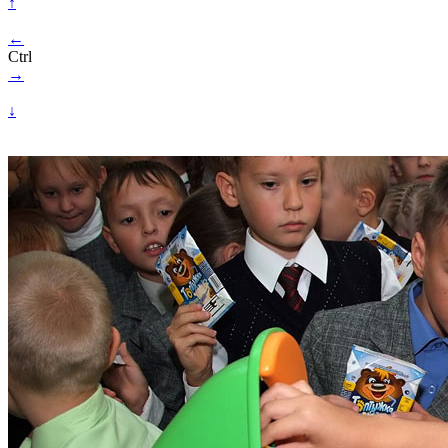
↑
←
Ctrl
→
↓