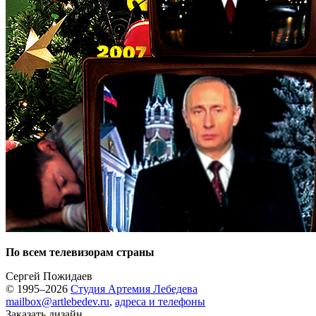
По всем телевизорам страны
Сергей Пожидаев
© 1995–2026
Студия Артемия Лебедева
mailbox@artlebedev.ru
,
адреса и телефоны
Заказать дизайн...