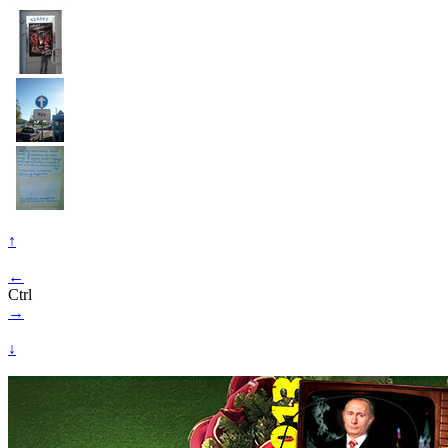
↑
←
Ctrl
→
↓