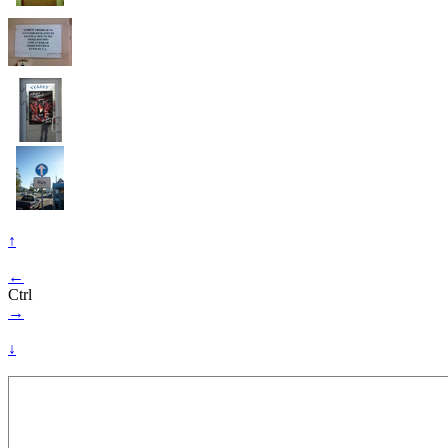
↑
←
Ctrl
→
↓