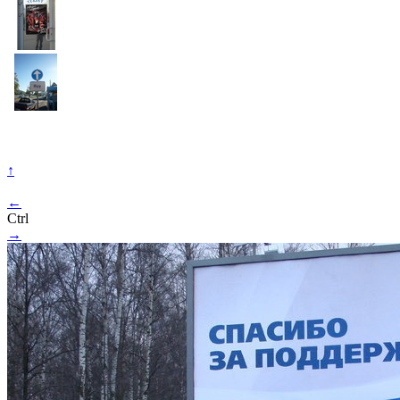
↑
←
Ctrl
→