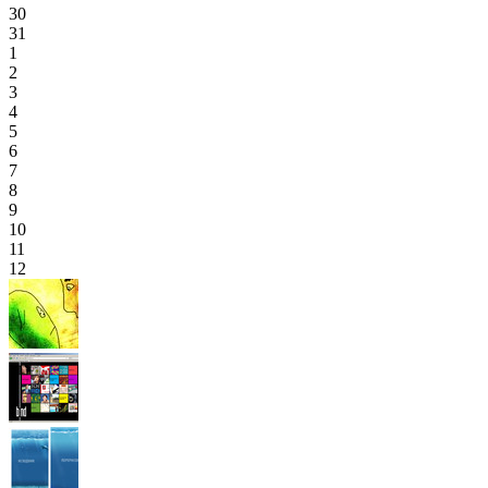
30
31
1
2
3
4
5
6
7
8
9
10
11
12