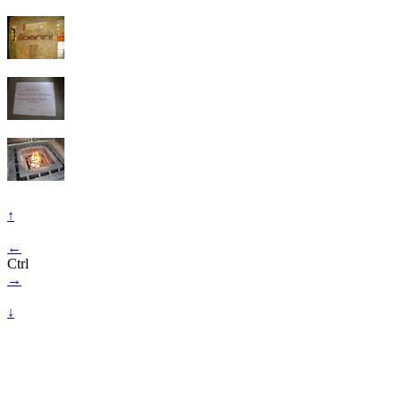
↑
←
Ctrl
→
↓