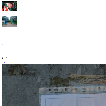
↑
←
Ctrl
→