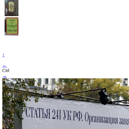
↑
←
Ctrl
→