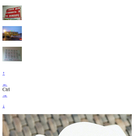
↑
←
Ctrl
→
↓