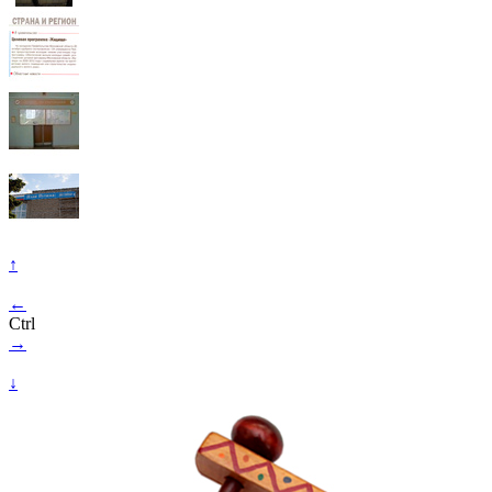
↑
←
Ctrl
→
↓