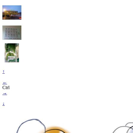
↑
←
Ctrl
→
↓