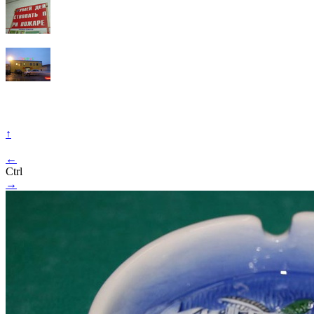
↑
←
Ctrl
→