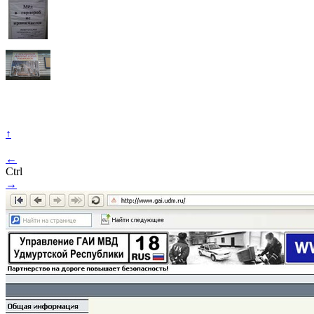
↑
←
Ctrl
→