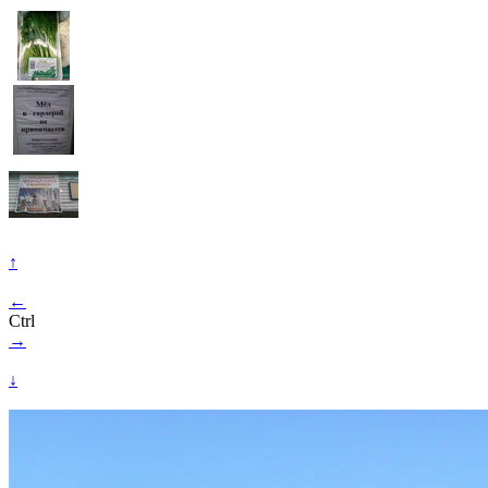
↑
←
Ctrl
→
↓