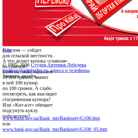
В целом — сойдет
сайт
для сельской местности.
А что делает кнопка «главная»
© 1995–2026
Студия Артемия Лебедева
на главной?
mailbox@artlebedev.ru
,
адреса и телефоны
Если на пачке написано
Заказать дизайн...
10 000 гривен, значит
в ней 100 купюр
по 100 гривен. А слабо
посмотреть, как выглядит
стогривенная купюра?
Или «Кит-кэт» обещает
подсунуть куклу
победителю?
www.bank.gov.ua/Bank_mn/Banknoty/G100.htm
или
www.bank.gov.ua/Bank_mn/Banknoty/G100_05.htm