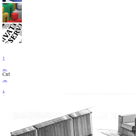
↑
←
Ctrl
→
↓