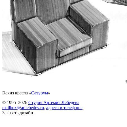
Эскиз кресла «
Сатурум
»
© 1995–2026
Студия Артемия Лебедева
mailbox@artlebedev.ru
,
адреса и телефоны
Заказать дизайн...