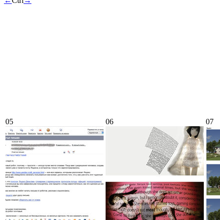
←
Ctrl
→
05
06
07