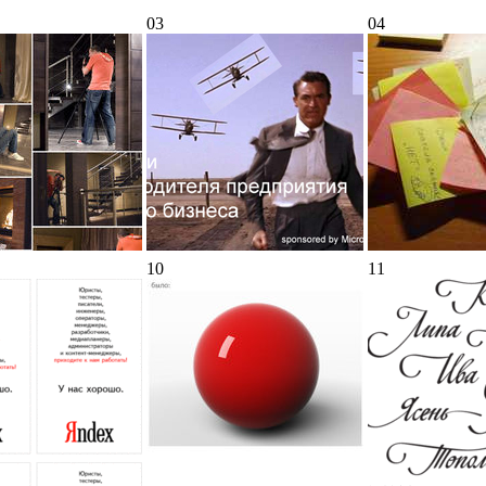
03
04
10
11