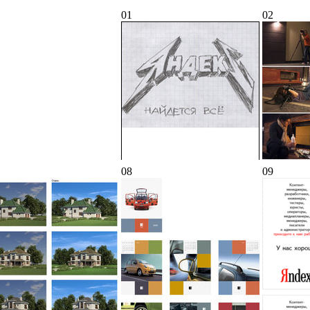
01
02
08
09