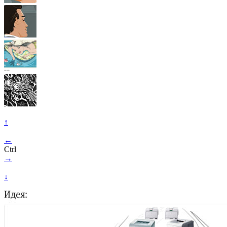
↑
←
Ctrl
→
↓