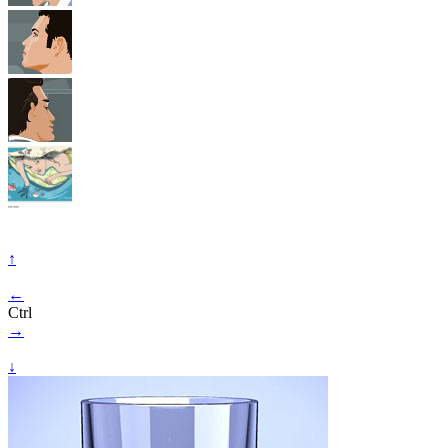
↑
←
Ctrl
→
↓