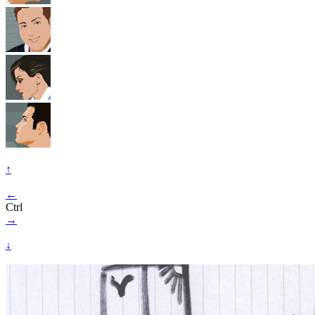
↑
←
Ctrl
→
↓