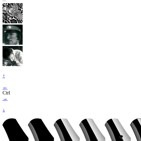
↑
←
Ctrl
→
↓