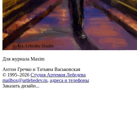
Для журнала Maxim
Антон Гречко
и
Татьяна Васьковская
© 1995–2026
Студия Артемия Лебедева
mailbox@artlebedev.ru
,
адреса и телефоны
Заказать дизайн...