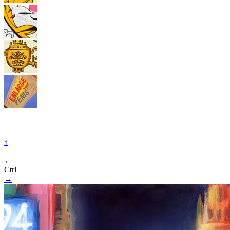
↑
←
Ctrl
→