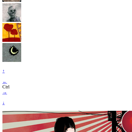
↑
←
Ctrl
→
↓