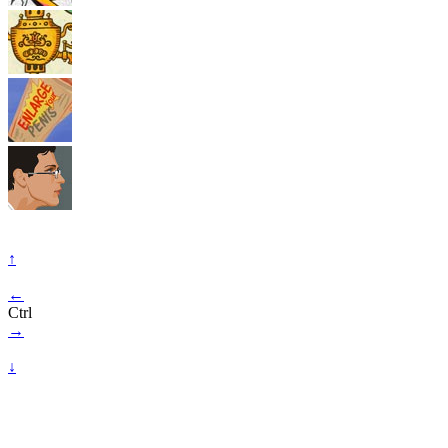
↑
←
Ctrl
→
↓