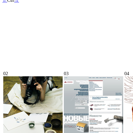
←
Ctrl
→
02
03
04