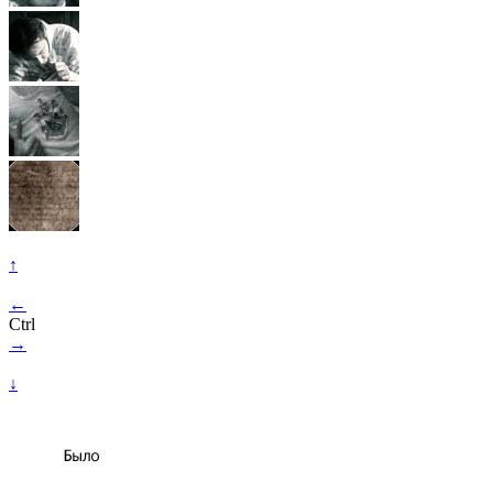
↑
←
Ctrl
→
↓