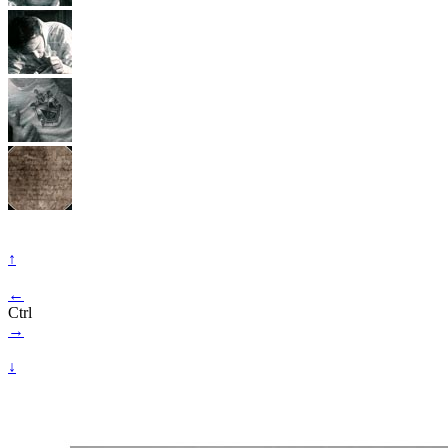
↑
←
Ctrl
→
↓