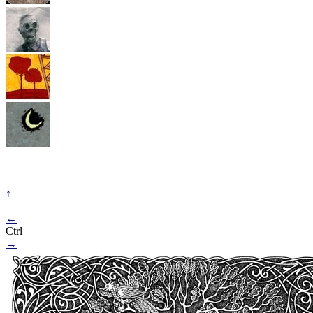
↑
←
Ctrl
→