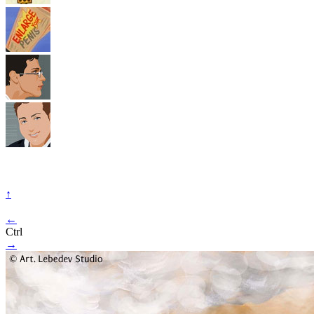
↑
←
Ctrl
→